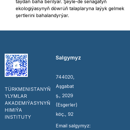
taýdan baha berilýär. Şeýle-de senagatyň
ekologiýasynyň döwrüň talaplaryna laýyk gelmek
şertlerini bahalandyrýar.
Salgymyz
744020,
Aşgabat
TÜRKMENISTANYŇ
ş., 2029
YLYMLAR
AKADEMIÝASYNYŇ
(Esgerler)
HIMIÝA
köç., 92
INSTITUTY
Email salgymyz: