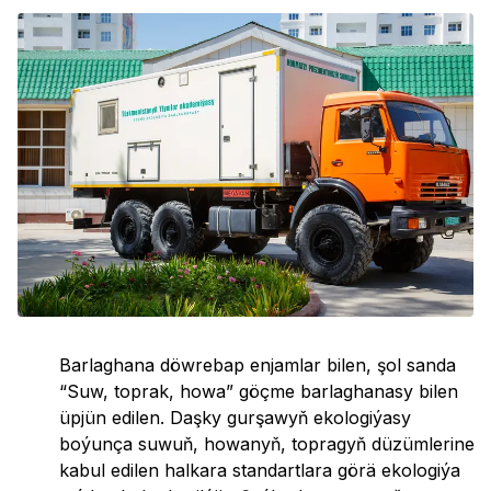
Barlaghana döwrebap enjamlar bilen, şol sanda
“Suw, toprak, howa” göçme barlaghanasy bilen
üpjün edilen. Daşky gurşawyň ekologiýasy
boýunça suwuň, howanyň, topragyň düzümlerine
kabul edilen halkara standartlara görä ekologiýa