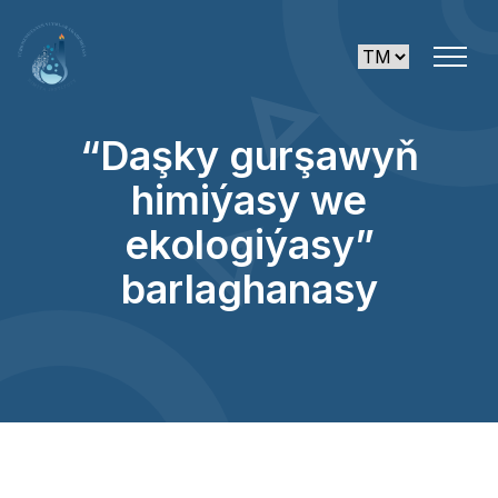
“Daşky gurşawyň
himiýasy we
ekologiýasy”
barlaghanasy